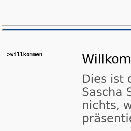
>Willkommen
Willko
Dies ist
Sascha S
nichts, 
präsenti