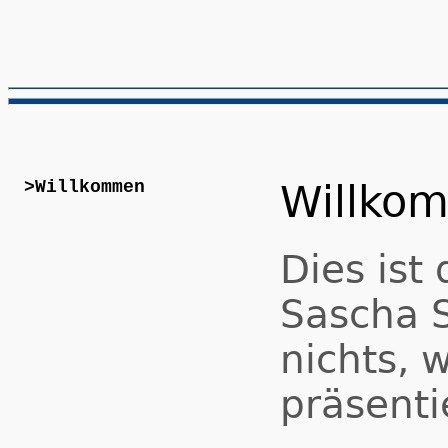
>Willkommen
Willko
Dies ist
Sascha S
nichts, 
präsenti