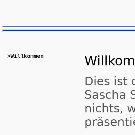
>Willkommen
Willko
Dies ist
Sascha S
nichts, 
präsenti